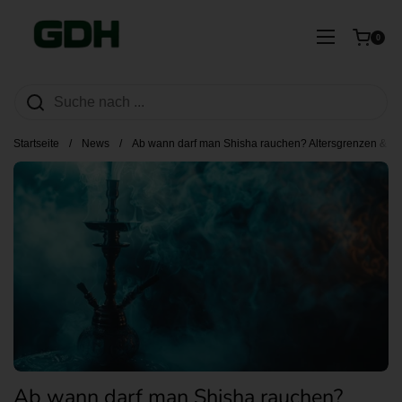
Zum Inhalt springen
Warenkorb ö
Menü öffn
0
Startseite
/
News
/
Ab wann darf man Shisha rauchen? Altersgrenzen & Ri
Ab wann darf man Shisha rauchen?