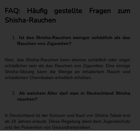
FAQ: Häufig gestellte Fragen zum
Shisha-Rauchen
Ist das Shisha-Rauchen weniger schädlich als das
Rauchen von Zigaretten?
Nein, das Shisha-Rauchen kann ebenso schädlich oder sogar
schädlicher sein als das Rauchen von Zigaretten. Eine einzige
Shisha-Sitzung kann die Menge an inhaliertem Rauch und
schädlichen Chemikalien erheblich erhöhen.
Ab welchem Alter darf man in Deutschland Shisha
rauchen?
In Deutschland ist der Konsum und Kauf von Shisha-Tabak erst
ab 18 Jahren erlaubt. Diese Regelung dient dem Jugendschutz
und der Prävention von Gesundheitsrisiken.