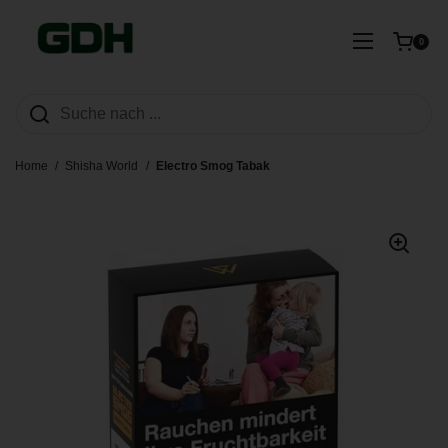
Zum Inhalt springen
Warenkorb ö
Menü öffn
0
Home
/
Shisha World
/
Electro Smog Tabak