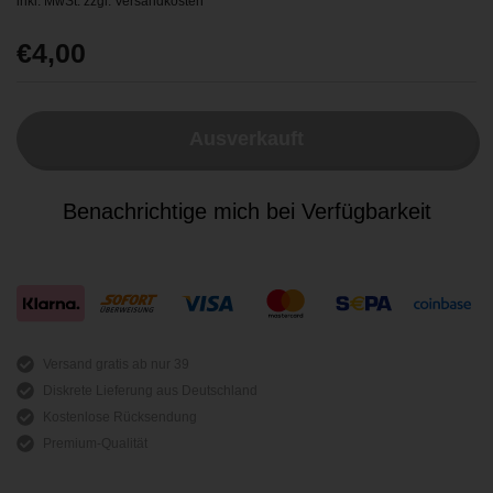
inkl. MwSt. zzgl.
Versandkosten
Regulärer Preis
€4,00
Ausverkauft
Benachrichtige mich bei Verfügbarkeit
Versand gratis ab nur 39
Diskrete Lieferung aus Deutschland
Kostenlose Rücksendung
Premium-Qualität