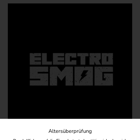
Altersüberprüfung
Du planst einen entspannten Shisha-Abend mit Freunden? Der