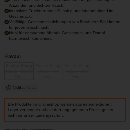
Anzünden und dichten Rauch.
intensives Fruchtaroma süß, saftig und langanhaltend im
Geschmack.
Vielfältige Geschmacksrichtungen von Blaubeere Bis Limette
für jeden Geschmack.
ideal für entspannte Abende Geschmack und Dampf
harmonisch kombiniert.
Flavour
Electro Smog
Electro Smog
Electro Smog
Tabak - Booty
Tabak - Red
Tabak - Blue
Call
Magic
Magic
Nicht verfügbar
Die Produkte im Onlineshop werden aus einem externen
Lager versendet und die dort angegebenen Preise gelten
nicht für unser Ladengeschäft.