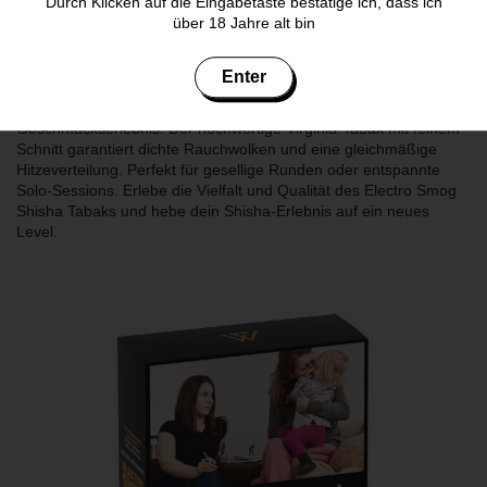
Durch Klicken auf die Eingabetaste bestätige ich, dass ich
Electro Smog Tabak bietet dir ein unvergleichliches Raucherlebnis
über 18 Jahre alt bin
mit intensiven und innovativen Geschmacksrichtungen. Inspiriert
von Rapper Fler alias Frank White, kombiniert dieser Premium-
Tabak erstklassige Qualität mit kreativen Aromen. Jede Sorte, wie
Enter
Blue Magic Traube, Himbeere, Minze, Red Magic Beerenmix,
Menthol oder Vibe Limette, Cola, sorgt für ein einzigartiges
Geschmackserlebnis. Der hochwertige Virginia-Tabak mit feinem
Schnitt garantiert dichte Rauchwolken und eine gleichmäßige
Hitzeverteilung. Perfekt für gesellige Runden oder entspannte
Solo-Sessions. Erlebe die Vielfalt und Qualität des Electro Smog
Shisha Tabaks und hebe dein Shisha-Erlebnis auf ein neues
Level.