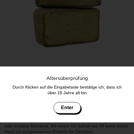
Du suchst nach einer sanften Auszeit vom Alltag? Der GDH H3
Altersüberprüfung
Gold Boy 2 Hash bietet dir genau das. Dieses Premium-
Haschisch kombiniert hochwertiges Hanfharz mit dem innovativen
Durch Klicken auf die Eingabetaste bestätige ich, dass ich
Cannabinoid H3, bekannt für seine milde, aber spürbare Wirkung.
über 18 Jahre alt bin
Das Aroma besticht durch erdige Noten mit einem Hauch von
Kräutern und Gewürzen, die ein authentisches
Enter
Geschmackserlebnis schaffen. Die Konsistenz ist weich und
krümelig, was die Handhabung erleichtert. Die Wirkung ist
entspannend und leicht euphorisierend, ideal für ruhige Abende
oder kreative Momente. Mit einem H3-Gehalt von 99 bietet dieser
Hash ein ausgewogenes Erlebnis für Genießer.