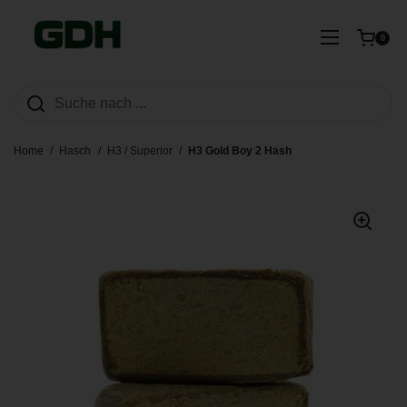
Zum Inhalt springen
Warenkorb ö
Menü öffn
0
Home
/
Hasch
/
H3 / Superior
/
H3 Gold Boy 2 Hash