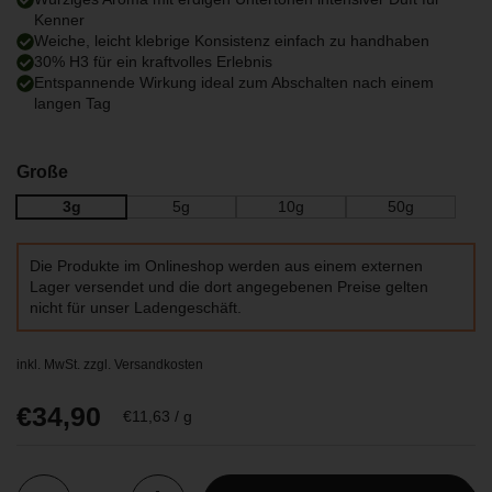
Kenner
Weiche, leicht klebrige Konsistenz einfach zu handhaben
30% H3 für ein kraftvolles Erlebnis
Entspannende Wirkung ideal zum Abschalten nach einem
langen Tag
Große
3g
5g
10g
50g
Die Produkte im Onlineshop werden aus einem externen
Lager versendet und die dort angegebenen Preise gelten
nicht für unser Ladengeschäft.
inkl. MwSt. zzgl.
Versandkosten
Regulärer Preis
€34,90
Stückpreis
€11,63 / g