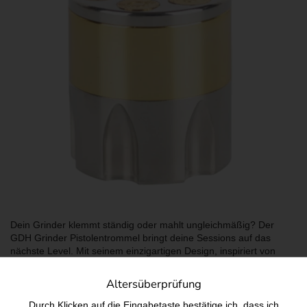
Dein Grinder klemmt ständig oder mahlt ungleichmäßig? Der
GDH Grinder Pistolentrommel bringt deine Sessions auf das
nächste Level. Mit seinem einzigartigen Design, inspiriert von
einer Pistolentrommel, bietet dieser Grinder nicht nur einen
coolen Look, sondern auch eine effiziente Mahlfunktion. Die
Altersüberprüfung
präzise Verarbeitung sorgt für gleichmäßiges Zerkleinern deines
Materials, während die robuste Bauweise Langlebigkeit garantiert.
Durch Klicken auf die Eingabetaste bestätige ich, dass ich