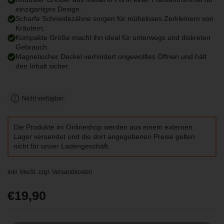
einzigartiges Design.
Scharfe Schneidezähne sorgen für müheloses Zerkleinern von
Kräutern.
Kompakte Größe macht ihn ideal für unterwegs und diskreten
Gebrauch.
Magnetischer Deckel verhindert ungewolltes Öffnen und hält
den Inhalt sicher.
Nicht verfügbar
Die Produkte im Onlineshop werden aus einem externen
Lager versendet und die dort angegebenen Preise gelten
nicht für unser Ladengeschäft.
inkl. MwSt. zzgl.
Versandkosten
Regulärer Preis
€19,90