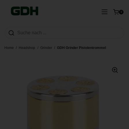
Zum Inhalt springen
Warenkorb ö
Menü öffn
0
Home
/
Headshop
/
Grinder
/
GDH Grinder Pistolentrommel