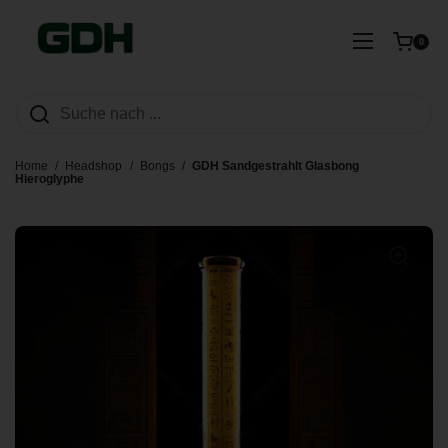
Zum Inhalt springen
Warenkorb ö
Menü öffn
0
Home
/
Headshop
/
Bongs
/
GDH Sandgestrahlt Glasbong
Hieroglyphe