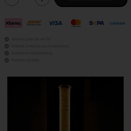
Anzahl
Versand gratis ab nur 39
Diskrete Lieferung aus Deutschland
Kostenlose Rücksendung
Premium-Qualität