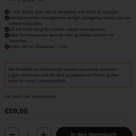
7 mm dickes glas robust. langlebig und leicht zu reinigen.
sandgestrahltes hieroglyphen design einzigartig. stilvoll und ein
echter hingucker.
18 zoll höhe sorgt für kühlen. milden rauchgenuss.
ideal für entspannte abende oder gesellige runden mit
freunden.
Höhe: 46 cm Glasdicke: 7 mm
Die Produkte im Onlineshop werden aus einem externen
Lager versendet und die dort angegebenen Preise gelten
nicht für unser Ladengeschäft.
inkl. MwSt. zzgl.
Versandkosten
Regulärer Preis
€59,00
In den Warenkorb