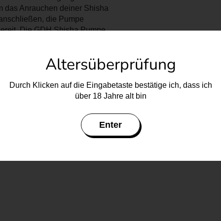
um das Anrauchen deiner Shisha
 anschließen, die Pumpe
bsbereit. Die GDH Shisha Pumpe
nktionalität. Ihr kompaktes
se oder unterwegs. Dank der
Altersüberprüfung
ig. Im Vergleich zu
eit und Aufwand. Sie
angenehmen Geschmack von
Durch Klicken auf die Eingabetaste bestätige ich, dass ich
dein Shisha-Erlebnis
über 18 Jahre alt bin
Enter