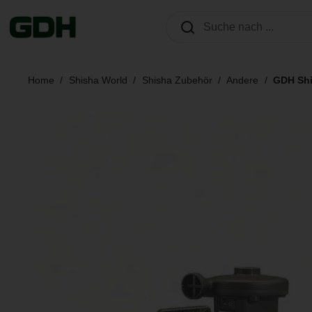
Zum Inhalt springen
Home
/
Shisha World
/
Shisha Zubehör
/
Andere
/
GDH Shi