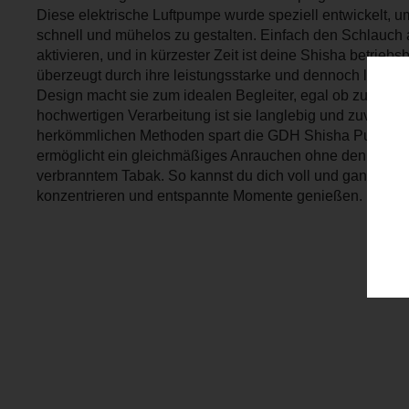
Diese elektrische Luftpumpe wurde speziell entwickelt, 
schnell und mühelos zu gestalten. Einfach den Schlauch
aktivieren, und in kürzester Zeit ist deine Shisha betrie
überzeugt durch ihre leistungsstarke und dennoch leise Fu
Design macht sie zum idealen Begleiter, egal ob zu Hau
hochwertigen Verarbeitung ist sie langlebig und zuverläss
herkömmlichen Methoden spart die GDH Shisha Pumpe Z
ermöglicht ein gleichmäßiges Anrauchen ohne den un
verbranntem Tabak. So kannst du dich voll und ganz auf 
konzentrieren und entspannte Momente genießen.