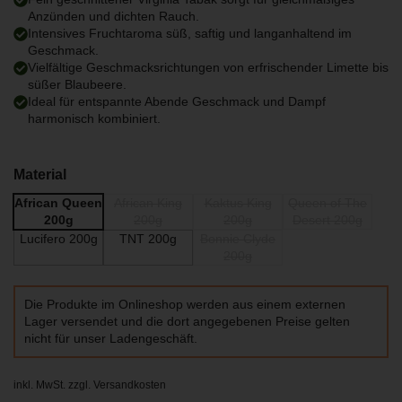
Anzünden und dichten Rauch.
Intensives Fruchtaroma süß, saftig und langanhaltend im
Geschmack.
Vielfältige Geschmacksrichtungen von erfrischender Limette bis
süßer Blaubeere.
Ideal für entspannte Abende Geschmack und Dampf
harmonisch kombiniert.
Material
African Queen
African King
Kaktus King
Queen of The
200g
200g
200g
Desert 200g
Lucifero 200g
TNT 200g
Bonnie Clyde
200g
Die Produkte im Onlineshop werden aus einem externen
Lager versendet und die dort angegebenen Preise gelten
nicht für unser Ladengeschäft.
inkl. MwSt. zzgl.
Versandkosten