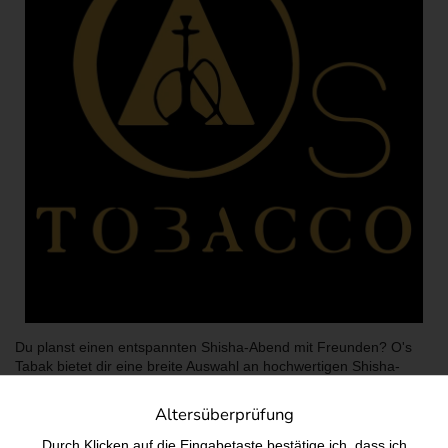
Du planst einen entspannten Shisha-Abend mit Freunden? O's
Tabak bietet dir eine breite Auswahl an hochwertigen Shisha-
Tabaksorten, die dein Raucherlebnis auf ein neues Level heben.
Mit intensiven Aromen wie African Queen, einem Mix aus 16
Altersüberprüfung
verschiedenen Früchten, oder Studio 54, einer Kombination aus
Wassermelone und Minze, sorgt O's Tabak für
Durch Klicken auf die Eingabetaste bestätige ich, dass ich