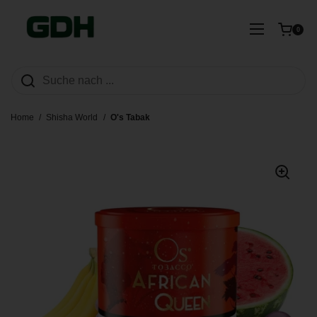
Zum Inhalt springen
Warenkorb ö
Menü öffn
0
Home
/
Shisha World
/
O's Tabak