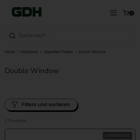
Zum Inhalt springen
Warenkorb ö
Menü öffn
0
Home
/
Headshop
/
Zigaretten Papier
/
Double Window
Double Window
Filtern und sortieren
2 Produkte
AUSVERKAUFT